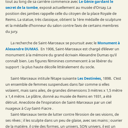
tout au long de sa carrière commence avec
Le Génie gardant le
secret de la tombe
, exposé actuellement au musée d’Orsay. La
position des jambes rappelle celle du citoyen de la place Royale de
Reims. La statue, très classique, obtient la 1ère médaille de sculpture
et la médaille d’honneur du salon contre l’avis de certains membres
du jury.
La recherche de Saint-Marceaux se poursuit avec le
Monument à
Alexandre DUMAS
. En 1906, Saint-Marceaux est chargé d’élever un
monument à la mémoire du grand écrivain Alexandre Dumas qu’il
connaît bien. Les figures féminines commencent à se libérer du
support : la plus haute décolle littéralement du socle.
Saint-Marceaux intitule l’étape suivante
Les Destinées
,
1898. C’est
un ensemble de femmes suspendues dans l’air comme si elles
volaient, mais sans ailes, de grandes dimensions 3 mètres x 1,5 mètre
x 1,4 mètre. Le plâtre, donné au musée de Reims en 1931, a été
détruit. Anecdote de l’inspiration de Saint-Marceaux par un ciel
nuageux à Cuy-Saint-Fiacre .
Saint-Marceaux tente de lutter contre l’érosion de ses visions, de
ses rêves ; il les sculpte dans un peu de glaise, avec ses mains ; ouvrier
de la matière, il crée des formes, un univers, SON univers, il est un