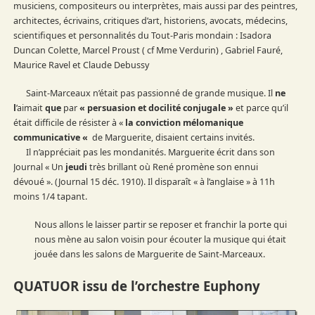
musiciens, compositeurs ou interprètes, mais aussi par des peintres,
architectes, écrivains, critiques d’art, historiens, avocats, médecins,
scientifiques et personnalités du Tout-Paris mondain : Isadora
Duncan Colette, Marcel Proust ( cf Mme Verdurin) , Gabriel Fauré,
Maurice Ravel et Claude Debussy
Saint-Marceaux n’était pas passionné de grande musique. Il
ne
l
’aimait
que
par
« persuasion et docilité conjugale »
et parce qu’il
était difficile de résister à «
la conviction mélomanique
communicative «
de Marguerite, disaient certains invités.
Il n’appréciait pas les mondanités. Marguerite écrit dans son
Journal « Un
jeudi
très brillant où René promène son ennui
dévoué ». (Journal 15 déc. 1910). Il disparaît « à l’anglaise » à 11h
moins 1/4 tapant.
Nous allons le laisser partir se reposer et franchir la porte qui
nous mène au salon voisin pour écouter la musique qui était
jouée dans les salons de Marguerite de Saint-Marceaux.
QUATUOR issu de l’orchestre Euphony