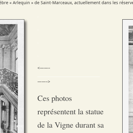
célèbre « Arlequin » de Saint-Marceaux, actuellement dans les rése
.
.
.
.
<——–
___________________________________
——–>
Ces photos
représentent la statue
de la Vigne durant sa