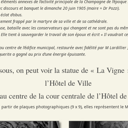
 éléments annexes de l’activité principale de la Champagne de l’époque 
c discours et banquet le dimanche 20 juin 1905 (maire = Dr Pozzi).
éclat d’obus.
ment frappé par le martyre de sa ville et de sa cathédrale.
 bataille avec les conservateurs qui changent et ne sont pas du même av
. Elle tient à sauvegarder le travail de son époux et écrit « Il vaudrait 
 centre de l’édifice municipal, restaurée avec fidélité par M Lardillier ;
uerite a gagné au prix d’une énergie épuisante.
sous, on peut voir la statue de « La Vigne 
l’Hôtel de Ville
n au centre de la cour centrale de l’Hôtel d
artir de plaques photographiques (9 x 9), elles représentent le Mu